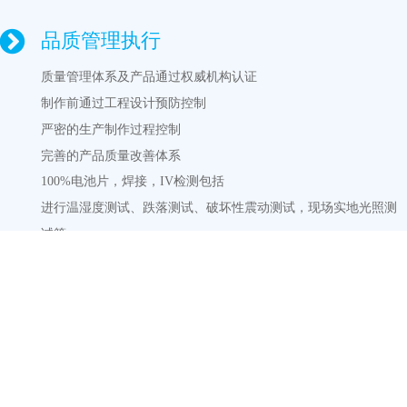
品质管理执行
质量管理体系及产品通过权威机构认证
制作前通过工程设计预防控制
严密的生产制作过程控制
完善的产品质量改善体系
100%电池片，焊接，IV
检
测包括
进行温湿度测试、跌落测试、破坏性震动测试，现场实地光照测
试等
定期品质培训
全员品质意识
定期培训工人、QC、销售等相关接触品质人员
定期分析生产和客户中遇到的品质问题