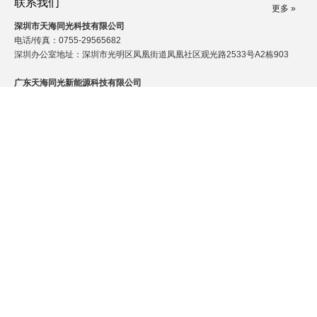
联系我们
更多 »
深圳市天海同光科技有限公司
电话/传真：0755-29565682
深圳办公室地址：深圳市光明区凤凰街道凤凰社区观光路2533号A2栋903
广东天海同光新能源科技有限公司
工厂地址：广东省东莞市大朗镇白云前东二街33号川威工业园7栋3楼
电话:0769-83185582
电子邮件：bruce@ahonypower.com
联系人：房经理|13530060582
订阅