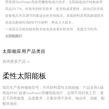
用美国SunPower高效背栅线电池片技术，太阳能电池片转换效率
高达23.7%。外加专利快充技术，使充电速度更快，自动识别充电
设备电压并且调节到最适合的充电电压。表面材料采用国家级防水
房老化耐候性强的ETFE材料，寿命大大延长。
一体层压充电包较布料充电包具有更好防水性，美观大方时尚。
太阳能路灯
包含雷达和红外线感应的灯，从20-60颗灯珠，采用ABS或者铝合
金外壳，三安高亮灯珠，满足庭院，车库走廊等小区域小照明需
太阳能应用产品类目
求。也适合选择更加节能环保的人群。
咨询更多产品
其他产品
柔性太阳能板
了解更多
我司生产各种规格型号，不同材料柔性太阳能板。产品采用A级
单晶PERC或者SunPower背栅线电池片，运用不同封装工艺，满
足不同弯曲度、品质要求，主要应用于房车、电动车、游艇、船
舶等场合。