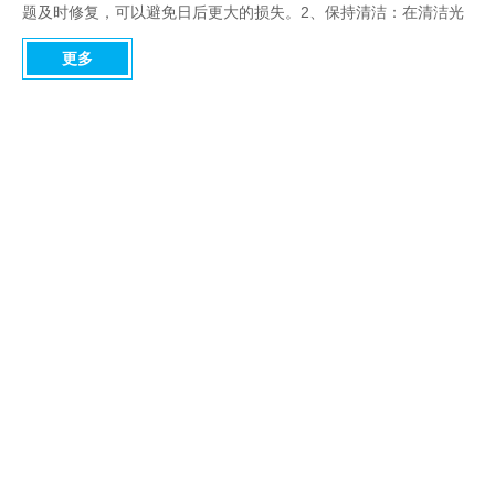
题及时修复，可以避免日后更大的损失。2、保持清洁：在清洁光
伏太阳能板时要特别小心。首先要关闭光伏太阳能板的电源，用干
更多
净的水和布清洁太阳能板，千万不要使用硬刷子和刮刀。这样会造
成损伤和刮伤，影响太阳能板的使用寿命。3、避免重压：太阳能
板比较脆弱，千万不要踩踏或放置重物，请放置在干燥通风的地
方。二、光伏太阳能板不使用时应该如何处理？1、关掉电源：当
你不需要使用太阳能板的时候，一定要关掉其电源，避免不必要的
损失和安全风险。2、注意防潮：光伏太阳能板应该存放在干燥的
地方，避免潮湿。不要将