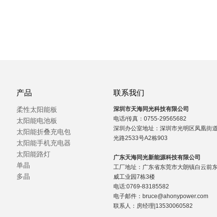
产品
联系我们
柔性太阳能板
深圳市天海同光科技有限公司
电话/传真：0755-29565682
太阳能电池板
深圳办公室地址：深圳市光明区凤凰街
太阳能折叠充电包
光路2533号A2栋903
太阳能手机充电器
太阳能路灯
广东天海同光新能源科技有限公司
单晶
工厂地址：广东省东莞市大朗镇白云前东
多晶
威工业园7栋3楼
电话:0769-83185582
电子邮件：bruce@ahonypower.com
联系人：房经理|13530060582