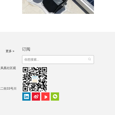
订阅
更多 »
道凤凰社区观
二街33号川