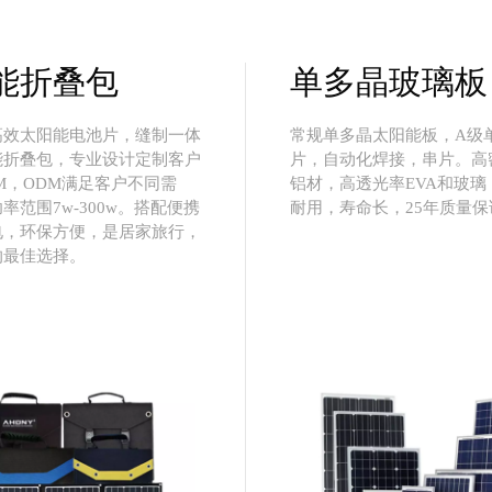
能折叠包
单多晶玻璃板
高效太阳能电池片，缝制一体
常规单多晶太阳能板，A级
能折叠包，专业设计定制客户
片，自动化焊接，串片。高
M，ODM满足客户不同需
铝材，高透光率EVA和玻璃
率范围7w-300w。搭配便携
耐用，寿命长，25年质量保
电，环保方便，是居家旅行，
的最佳选择。